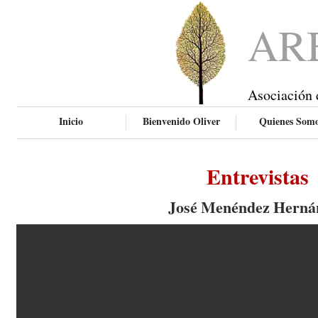
AR
Asociación 
Inicio
Bienvenido Oliver
Quienes Som
Entrevistas
José Menéndez Herná