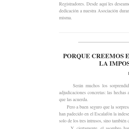
Registradores. Desde aquí les deseam
dedicación a nuestra Asociación duran
misma.
PORQUE CREEMOS E
LA IMPO
Serán muchos los sorprendidos po
adjudicaciones concretas: las hechas
que las acuerda.
Pero a buen seguro que la sorpresa s
han padecido en el Escalafón la indes
solo de los tres intrusos, sino también 
Y, ciertamente, el asombro hará t