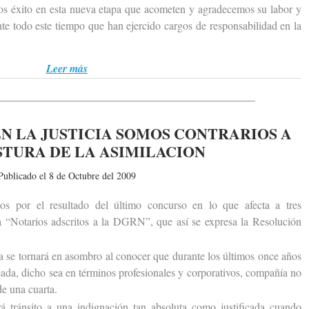
os éxito en esta nueva etapa que acometen y agradecemos su labor y
te todo este tiempo que han ejercido cargos de responsabilidad en la
Leer más
N LA JUSTICIA SOMOS CONTRARIOS A
STURA DE LA ASIMILACION
Publicado el 8 de Octubre del 2009
r el resultado del último concurso en lo que afecta a tres
 a “Notarios adscritos a la DGRN”, que así se expresa la Resolución
e tornará en asombro al conocer que durante los últimos once años
eada, dicho sea en términos profesionales y corporativos, compañía no
de una cuarta.
ránsito a una indignación tan absoluta como justificada cuando