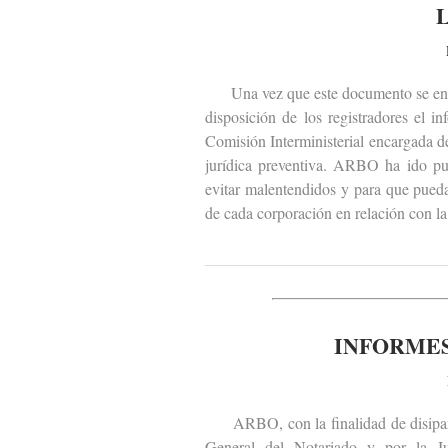
Una vez que este documento se encu
disposición de los registradores el 
Comisión Interministerial encargada de
jurídica preventiva. ARBO ha ido pub
evitar malentendidos y para que pueda
de cada corporación en relación con la 
INFORMES
ARBO, con la finalidad de disipar m
General del Notariado y por la J