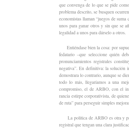
que convenga de lo que se pide como p
problema descrito, se busquen ocurrent
economistas llaman “juegos de suma ce
unos para ganar otros y sin que se añ
legalidad a unos para dárselo a otros.
Entiéndase bien la cosa: por supuest
fedatario –que seleccione quién deba
pronunciamientos registrales constit
negativa”. En definitiva: la solución 
demostrara lo contrario, aunque se dier
todo lo más, llegaríamos a una mejor
compromiso, el de ARBO, con el inter
rancia estirpe corporativista, de quien
de ruta” para perseguir simples mejoras
La política de ARBO es otra y pasa 
registral que tengan una clara justific