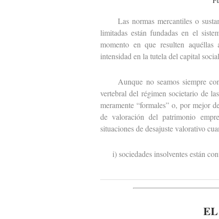
Pu
Las normas mercantiles o sustantiv
limitadas están fundadas en el siste
momento en que resulten aquéllas ap
intensidad en la tutela del capital social
Aunque no seamos siempre consciente
vertebral del régimen societario de la
meramente “formales” o, por mejor dec
de valoración del patrimonio empre
situaciones de desajuste valorativo cu
i) sociedades insolventes están cont
EL