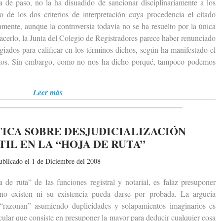
a de paso, no la ha disuadido de sancionar disciplinariamente a los
de los dos criterios de interpretación cuya procedencia el citado
amente, aunque la controversia todavía no se ha resuelto por la única
acerlo, la Junta del Colegio de Registradores parece haber renunciado
giados para calificar en los términos dichos, según ha manifestado el
stos. Sin embargo, como no nos ha dicho porqué, tampoco podemos
Leer más
TICA SOBRE DESJUDICIALIZACIÓN
IL EN LA “HOJA DE RUTA”
ublicado el 1 de Diciembre del 2008
ruta” de las funciones registral y notarial, es falaz presuponer
 no existen ni su existencia pueda darse por probada. La argucia
 “razonan” asumiendo duplicidades y solapamientos imaginarios es
rcular que consiste en presuponer la mayor para deducir cualquier cosa