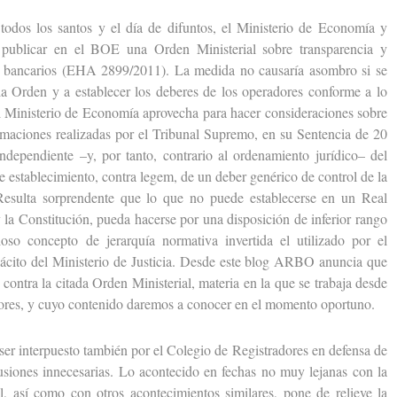
s los santos y el día de difuntos, el Ministerio de Economía y
publicar en el BOE una Orden Ministerial sobre transparencia y
ios bancarios (EHA 2899/2011). La medida no causaría asombro si se
 la Orden y a establecer los deberes de los operadores conforme a lo
el Ministerio de Economía aprovecha para hacer consideraciones sobre
firmaciones realizadas por el Tribunal Supremo, en su Sentencia de 20
ndependiente –y, por tanto, contrario al ordenamiento jurídico– del
 establecimiento, contra legem, de un deber genérico de control de la
 Resulta sorprendente que lo que no puede establecerse en un Real
 y la Constitución, pueda hacerse por una disposición de inferior rango
oso concepto de jerarquía normativa invertida el utilizado por el
ácito del Ministerio de Justicia. Desde este blog ARBO anuncia que
 contra la citada Orden Ministerial, materia en la que se trabaja desde
dores, y cuyo contenido daremos a conocer en el momento oportuno.
r interpuesto también por el Colegio de Registradores en defensa de
nfusiones innecesarias. Lo acontecido en fechas no muy lejanas con la
 así como con otros acontecimientos similares, pone de relieve la