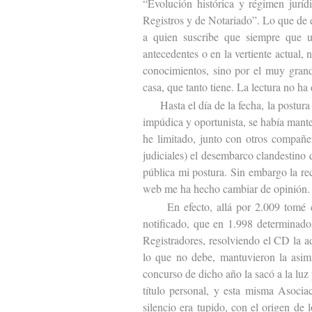
“Evolución histórica y régimen juríd
Registros y de Notariado”. Lo que de 
a quien suscribe que siempre que u
antecedentes o en la vertiente actual, 
conocimientos, sino por el muy grand
casa, que tanto tiene. La lectura no ha
Hasta el día de la fecha, la postura d
impúdica y oportunista, se había mant
he limitado, junto con otros compañer
judiciales) el desembarco clandestino 
pública mi postura. Sin embargo la re
web me ha hecho cambiar de opinión.
En efecto, allá por 2.009 tomé co
notificado, que en 1.998 determinado
Registradores, resolviendo el CD la 
lo que no debe, mantuvieron la asim
concurso de dicho año la sacó a la lu
título personal, y esta misma Asociac
silencio era tupido, con el origen de