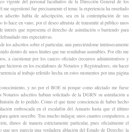
ico vigente del personal facultativo de la Dirección General de los
él me sugestionó fue precisamente el tema: la experiencia ha enseñado
n adscrito habla de adscripción, sea en la contemplación de sus
no lo hace en vano, por el deseo altruista de transmitir al público unos
e interés que representa el derecho de asimilación o barriendo para
 defraudado mis expectativas.
e los adscritos sobre el particular, aun pareciéndome intrínsecamente
enido dentro de unos límites que me resultaban asumibles. Por ello me
os, a cuestionar por los cauces oficiales (recursos administrativos y
que hicieron en los escalafones de Notarios y Registradores, sin hacer
currencia al trabajo referido hecha en estos momentos por una página
nocimiento, y no por el BOE ni porque como afectado me fuese
s Notarios adscritos habían solicitado de la DGRN su asimilación a
admisión de lo pedido. Como el que tiene consciencia de haber hecho
ilación emboscada en el escalafón del Anuario hasta que el último
z para quien suscribe. Tras mucho indagar, unos cuantos compañeros, a
ión, dimos de manera estrictamente particular, pues oficialmente el
 lo que nos parecía una verdadera ablación del Estado de Derecho: la