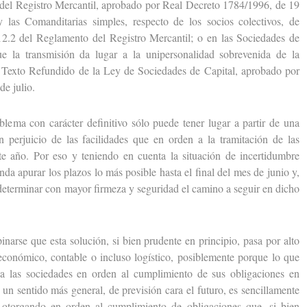
 del Registro Mercantil, aprobado por Real Decreto 1784/1996, de 19
y las Comanditarias simples, respecto de los socios colectivos, de
12.2 del Reglamento del Registro Mercantil; o en las Sociedades de
ue la transmisión da lugar a la unipersonalidad sobrevenida de la
 Texto Refundido de la Ley de Sociedades de Capital, aprobado por
de julio.
ma con carácter definitivo sólo puede tener lugar a partir de una
 perjuicio de las facilidades que en orden a la tramitación de las
e año. Por eso y teniendo en cuenta la situación de incertidumbre
nda apurar los plazos lo más posible hasta el final del mes de junio y,
 determinar con mayor firmeza y seguridad el camino a seguir en dicho
e que esta solución, si bien prudente en principio, pasa por alto
 económico, contable o incluso logístico, posiblemente porque lo que
a las sociedades en orden al cumplimiento de sus obligaciones en
 un sentido más general, de previsión cara el futuro, es sencillamente
n otorgando en orden al cumplimiento de obligaciones que, si bien