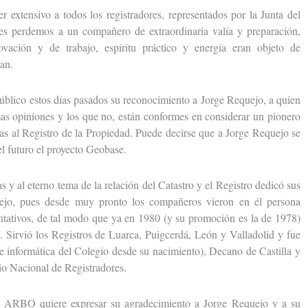
ensivo a todos los registradores, representados por la Junta del
es perdemos a un compañero de extraordinaria valía y preparación,
ovación y de trabajo, espíritu práctico y energía eran objeto de
an.
ico estos días pasados su reconocimiento a Jorge Requejo, a quien
as opiniones y los que no, están conformes en considerar un pionero
cas al Registro de la Propiedad. Puede decirse que a Jorge Requejo se
el futuro el proyecto Geobase.
 al eterno tema de la relación del Catastro y el Registro dedicó sus
uejo, pues desde muy pronto los compañeros vieron en él persona
ntativos, de tal modo que ya en 1980 (y su promoción es la de 1978)
. Sirvió los Registros de Luarca, Puigcerdá, León y Valladolid y fue
 informática del Colegio desde su nacimiento), Decano de Castilla y
io Nacional de Registradores.
ARBO quiere expresar su agradecimiento a Jorge Requejo y a su