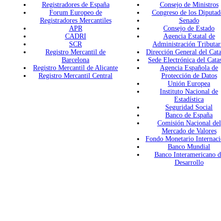
Registradores de España
Consejo de Ministros
Forum Europeo de
Congreso de los Diputad
Registradores Mercantiles
Senado
APR
Consejo de Estado
CADRI
Agencia Estatal de
SCR
Administración Tributar
Registro Mercantil de
Dirección General del Cata
Barcelona
Sede Electrónica del Cata
Registro Mercantil de Alicante
Agencia Española de
Registro Mercantil Central
Protección de Datos
Unión Europea
Instituto Nacional de
Estadística
Seguridad Social
Banco de España
Comisión Nacional del
Mercado de Valores
Fondo Monetario Internaci
Banco Mundial
Banco Interamericano d
Desarrollo