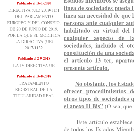
Estados miembros se asegur
Publicado el 16-1-2020
línea de sociedades pueda 
DIRECTIVA (UE) 2019/1151
línea sin necesidad de que 
DEL PARLAMENTO
persona ante cualquier au
EUROPEO Y DEL CONSEJO,
DE 20 DE JUNIO DE 2019,
habilitado en virtud del
POR LA QUE SE MODIFICA
cualquier aspecto de l
LA DIRECTIVA (UE)
sociedades, incluido el o
2017/1132
constitución de una socieda
Publicado el 2-9-2018
el artículo 13 ter, apart
LA IV DIRECTIVA UE
presente artículo.
Publicado el 16-8-2018
No obstante, los Esta
TRATAMIENTO
REGISTRAL DE LA
ofrecer procedimientos d
TITULARIDAD REAL
otros tipos de sociedades
el anexo II Bis”
(O sea, que 
Este artículo establece un
de todos los Estados Miemb