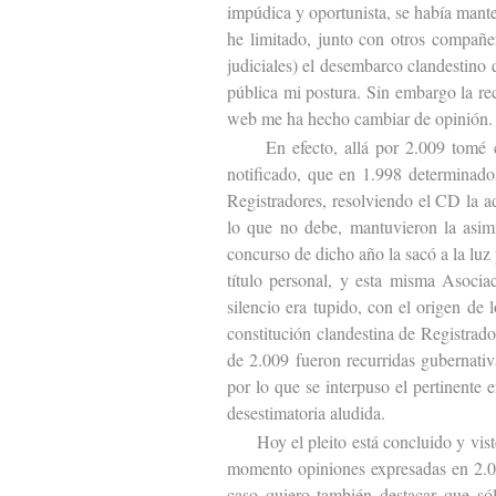
impúdica y oportunista, se había mant
he limitado, junto con otros compañer
judiciales) el desembarco clandestino 
pública mi postura. Sin embargo la re
web me ha hecho cambiar de opinión.
En efecto, allá por 2.009 tomé co
notificado, que en 1.998 determinado
Registradores, resolviendo el CD la 
lo que no debe, mantuvieron la asim
concurso de dicho año la sacó a la lu
título personal, y esta misma Asociac
silencio era tupido, con el origen de
constitución clandestina de Registrad
de 2.009 fueron recurridas gubernativa
por lo que se interpuso el pertinente 
desestimatoria aludida.
Hoy el pleito está concluido y visto 
momento opiniones expresadas en 2.00
caso quiero también destacar que sól