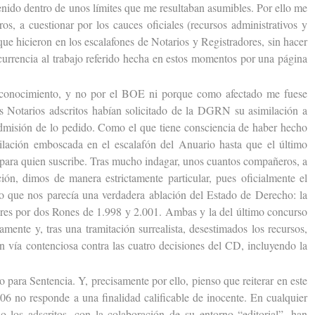
enido dentro de unos límites que me resultaban asumibles. Por ello me
os, a cuestionar por los cauces oficiales (recursos administrativos y
que hicieron en los escalafones de Notarios y Registradores, sin hacer
currencia al trabajo referido hecha en estos momentos por una página
nocimiento, y no por el BOE ni porque como afectado me fuese
s Notarios adscritos habían solicitado de la DGRN su asimilación a
admisión de lo pedido. Como el que tiene consciencia de haber hecho
ilación emboscada en el escalafón del Anuario hasta que el último
z para quien suscribe. Tras mucho indagar, unos cuantos compañeros, a
ión, dimos de manera estrictamente particular, pues oficialmente el
 lo que nos parecía una verdadera ablación del Estado de Derecho: la
ores por dos Rones de 1.998 y 2.001. Ambas y la del último concurso
mente y, tras una tramitación surrealista, desestimados los recursos,
en vía contenciosa contra las cuatro decisiones del CD, incluyendo la
para Sentencia. Y, precisamente por ello, pienso que reiterar en este
6 no responde a una finalidad calificable de inocente. En cualquier
o los adscritos, con la colaboración de su entorno “editorial”, han