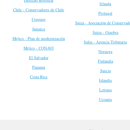
Derecho Registral
Irlanda
Chile - Conservadores de Chile
Protugal
Uruguay
Suiza - Asociación de Conservad
Jamaica
Suiza - Ginebra
Méjico - Plan de modernización
Italia - Agencia Tributaria
Méjico - CONAVI
Noruega
El Salvador
Finlandia
Panamá
Suecia
Costa Rica
Islandia
Letonia
Ucrania