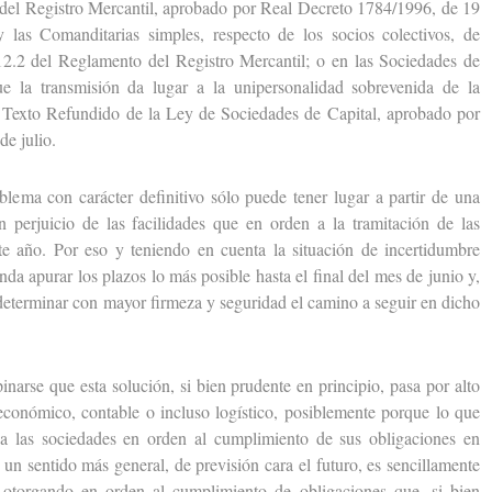
 del Registro Mercantil, aprobado por Real Decreto 1784/1996, de 19
y las Comanditarias simples, respecto de los socios colectivos, de
12.2 del Reglamento del Registro Mercantil; o en las Sociedades de
ue la transmisión da lugar a la unipersonalidad sobrevenida de la
 Texto Refundido de la Ley de Sociedades de Capital, aprobado por
de julio.
ma con carácter definitivo sólo puede tener lugar a partir de una
 perjuicio de las facilidades que en orden a la tramitación de las
e año. Por eso y teniendo en cuenta la situación de incertidumbre
nda apurar los plazos lo más posible hasta el final del mes de junio y,
 determinar con mayor firmeza y seguridad el camino a seguir en dicho
e que esta solución, si bien prudente en principio, pasa por alto
 económico, contable o incluso logístico, posiblemente porque lo que
a las sociedades en orden al cumplimiento de sus obligaciones en
 un sentido más general, de previsión cara el futuro, es sencillamente
n otorgando en orden al cumplimiento de obligaciones que, si bien