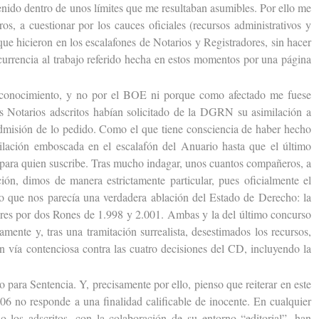
enido dentro de unos límites que me resultaban asumibles. Por ello me
os, a cuestionar por los cauces oficiales (recursos administrativos y
que hicieron en los escalafones de Notarios y Registradores, sin hacer
currencia al trabajo referido hecha en estos momentos por una página
nocimiento, y no por el BOE ni porque como afectado me fuese
s Notarios adscritos habían solicitado de la DGRN su asimilación a
admisión de lo pedido. Como el que tiene consciencia de haber hecho
ilación emboscada en el escalafón del Anuario hasta que el último
z para quien suscribe. Tras mucho indagar, unos cuantos compañeros, a
ión, dimos de manera estrictamente particular, pues oficialmente el
 lo que nos parecía una verdadera ablación del Estado de Derecho: la
ores por dos Rones de 1.998 y 2.001. Ambas y la del último concurso
mente y, tras una tramitación surrealista, desestimados los recursos,
en vía contenciosa contra las cuatro decisiones del CD, incluyendo la
para Sentencia. Y, precisamente por ello, pienso que reiterar en este
6 no responde a una finalidad calificable de inocente. En cualquier
o los adscritos, con la colaboración de su entorno “editorial”, han