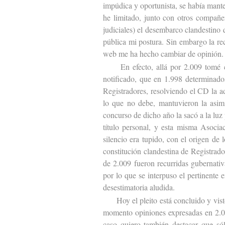
impúdica y oportunista, se había mant
he limitado, junto con otros compañer
judiciales) el desembarco clandestino 
pública mi postura. Sin embargo la re
web me ha hecho cambiar de opinión.
En efecto, allá por 2.009 tomé co
notificado, que en 1.998 determinado
Registradores, resolviendo el CD la 
lo que no debe, mantuvieron la asim
concurso de dicho año la sacó a la lu
título personal, y esta misma Asociac
silencio era tupido, con el origen de
constitución clandestina de Registrad
de 2.009 fueron recurridas gubernativa
por lo que se interpuso el pertinente 
desestimatoria aludida.
Hoy el pleito está concluido y visto 
momento opiniones expresadas en 2.00
caso quiero también destacar que sól