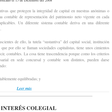
blicado el 15 de Diciembre del 2008
as que protegen la integridad de capital en nuestras anónimas o
ma contable de representación del patrimonio neto vigente en cada
licables. Un diferente sistema contable deriva en una diferente
.
s de ello, la tutela “sustantiva” del capital social, institución
s que por ello se llaman sociedades capitalistas, tiene unos cimientos
ir, contables. La cosa tiene trascendencia porque como los criterios
sarial en sede concursal y contable son distintos, pueden darse
ando:
ablemente equilibradas; y
Leer más
 INTERÉS COLEGIAL