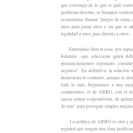
que convenga de lo que se pide como p
problema descrito, se busquen ocurrent
economistas llaman “juegos de suma ce
unos para ganar otros y sin que se añ
legalidad a unos para dárselo a otros.
Entiéndase bien la cosa: por supuest
fedatario –que seleccione quién deba
pronunciamientos registrales constit
negativa”. En definitiva: la solución 
demostrara lo contrario, aunque se dier
todo lo más, llegaríamos a una mejor
compromiso, el de ARBO, con el inter
rancia estirpe corporativista, de quien
de ruta” para perseguir simples mejoras
La política de ARBO es otra y pasa 
registral que tengan una clara justific