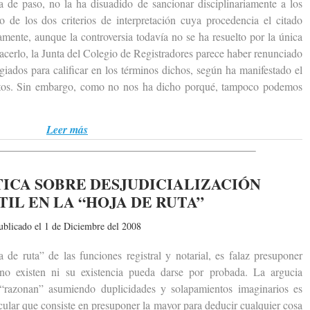
a de paso, no la ha disuadido de sancionar disciplinariamente a los
de los dos criterios de interpretación cuya procedencia el citado
amente, aunque la controversia todavía no se ha resuelto por la única
acerlo, la Junta del Colegio de Registradores parece haber renunciado
giados para calificar en los términos dichos, según ha manifestado el
stos. Sin embargo, como no nos ha dicho porqué, tampoco podemos
Leer más
TICA SOBRE DESJUDICIALIZACIÓN
IL EN LA “HOJA DE RUTA”
ublicado el 1 de Diciembre del 2008
ruta” de las funciones registral y notarial, es falaz presuponer
 no existen ni su existencia pueda darse por probada. La argucia
 “razonan” asumiendo duplicidades y solapamientos imaginarios es
rcular que consiste en presuponer la mayor para deducir cualquier cosa