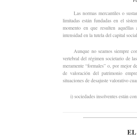
Pu
Las normas mercantiles o sustantiv
limitadas están fundadas en el siste
momento en que resulten aquéllas ap
intensidad en la tutela del capital social
Aunque no seamos siempre consciente
vertebral del régimen societario de la
meramente “formales” o, por mejor dec
de valoración del patrimonio empre
situaciones de desajuste valorativo cu
i) sociedades insolventes están cont
EL