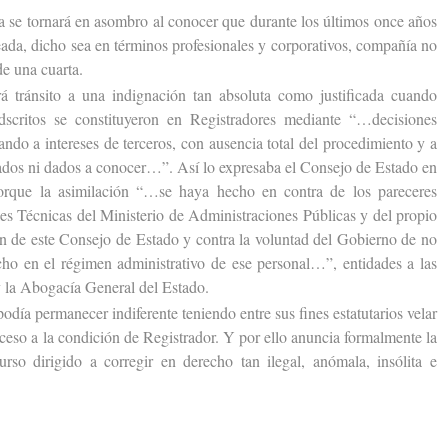
e tornará en asombro al conocer que durante los últimos once años
eada, dicho sea en términos profesionales y corporativos, compañía no
de una cuarta.
ránsito a una indignación tan absoluta como justificada cuando
scritos se constituyeron en Registradores mediante “…decisiones
ando a intereses de terceros, con ausencia total del procedimiento y a
cados ni dados a conocer…”. Así lo expresaba el Consejo de Estado en
porque la asimilación “…se haya hecho en contra de los pareceres
les Técnicas del Ministerio de Administraciones Públicas y del propio
ión de este Consejo de Estado y contra la voluntad del Gobierno de no
cho en el régimen administrativo de ese personal…”, entidades a las
 la Abogacía General del Estado.
 permanecer indiferente teniendo entre sus fines estatutarios velar
acceso a la condición de Registrador. Y por ello anuncia formalmente la
urso dirigido a corregir en derecho tan ilegal, anómala, insólita e