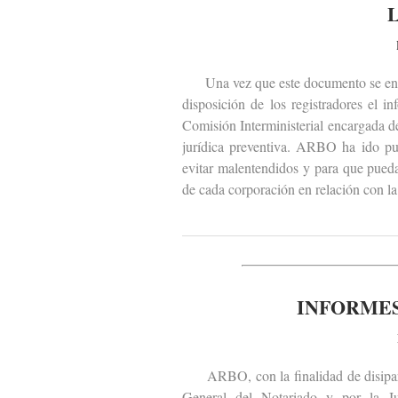
Una vez que este documento se encu
disposición de los registradores el 
Comisión Interministerial encargada de
jurídica preventiva. ARBO ha ido pub
evitar malentendidos y para que pueda
de cada corporación en relación con la 
INFORMES
ARBO, con la finalidad de disipar m
General del Notariado y por la J