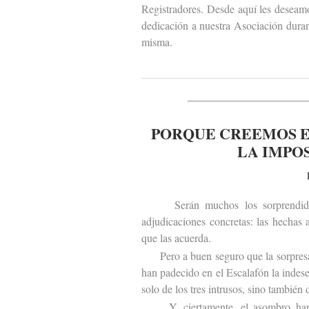
Registradores. Desde aquí les deseam
dedicación a nuestra Asociación duran
misma.
PORQUE CREEMOS E
LA IMPO
Serán muchos los sorprendidos po
adjudicaciones concretas: las hechas
que las acuerda.
Pero a buen seguro que la sorpresa s
han padecido en el Escalafón la indes
solo de los tres intrusos, sino también 
Y, ciertamente, el asombro hará t