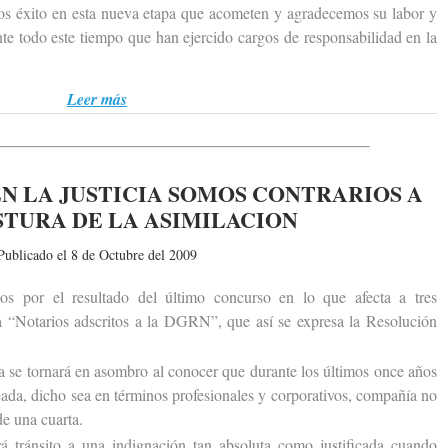
os éxito en esta nueva etapa que acometen y agradecemos su labor y
te todo este tiempo que han ejercido cargos de responsabilidad en la
Leer más
N LA JUSTICIA SOMOS CONTRARIOS A
STURA DE LA ASIMILACION
Publicado el 8 de Octubre del 2009
r el resultado del último concurso en lo que afecta a tres
 a “Notarios adscritos a la DGRN”, que así se expresa la Resolución
e tornará en asombro al conocer que durante los últimos once años
eada, dicho sea en términos profesionales y corporativos, compañía no
de una cuarta.
ránsito a una indignación tan absoluta como justificada cuando