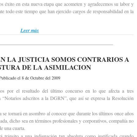
os éxito en esta nueva etapa que acometen y agradecemos su labor y
te todo este tiempo que han ejercido cargos de responsabilidad en la
Leer más
N LA JUSTICIA SOMOS CONTRARIOS A
STURA DE LA ASIMILACION
Publicado el 8 de Octubre del 2009
r el resultado del último concurso en lo que afecta a tres
 a “Notarios adscritos a la DGRN”, que así se expresa la Resolución
e tornará en asombro al conocer que durante los últimos once años
eada, dicho sea en términos profesionales y corporativos, compañía no
de una cuarta.
ránsito a una indignación tan absoluta como justificada cuando