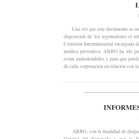
Una vez que este documento se encu
disposición de los registradores el 
Comisión Interministerial encargada de
jurídica preventiva. ARBO ha ido pub
evitar malentendidos y para que pueda
de cada corporación en relación con la 
INFORMES
ARBO, con la finalidad de disipar m
General del Notariado y por la J