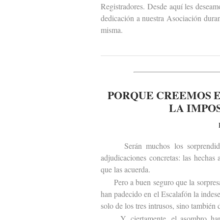
Registradores. Desde aquí les deseam
dedicación a nuestra Asociación duran
misma.
PORQUE CREEMOS E
LA IMPO
Serán muchos los sorprendidos po
adjudicaciones concretas: las hechas
que las acuerda.
Pero a buen seguro que la sorpresa s
han padecido en el Escalafón la indes
solo de los tres intrusos, sino también 
Y, ciertamente, el asombro hará t