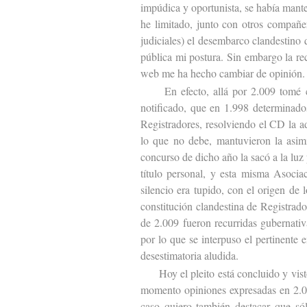
impúdica y oportunista, se había mant
he limitado, junto con otros compañer
judiciales) el desembarco clandestino 
pública mi postura. Sin embargo la re
web me ha hecho cambiar de opinión.
En efecto, allá por 2.009 tomé co
notificado, que en 1.998 determinado
Registradores, resolviendo el CD la 
lo que no debe, mantuvieron la asim
concurso de dicho año la sacó a la lu
título personal, y esta misma Asociac
silencio era tupido, con el origen de
constitución clandestina de Registrad
de 2.009 fueron recurridas gubernativa
por lo que se interpuso el pertinente 
desestimatoria aludida.
Hoy el pleito está concluido y visto 
momento opiniones expresadas en 2.00
caso quiero también destacar que sól