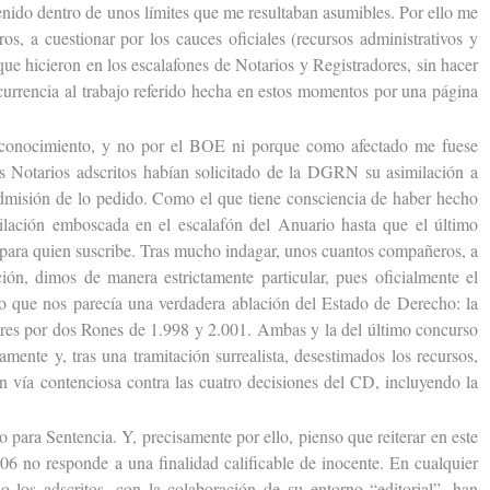
enido dentro de unos límites que me resultaban asumibles. Por ello me
os, a cuestionar por los cauces oficiales (recursos administrativos y
que hicieron en los escalafones de Notarios y Registradores, sin hacer
currencia al trabajo referido hecha en estos momentos por una página
nocimiento, y no por el BOE ni porque como afectado me fuese
s Notarios adscritos habían solicitado de la DGRN su asimilación a
admisión de lo pedido. Como el que tiene consciencia de haber hecho
ilación emboscada en el escalafón del Anuario hasta que el último
z para quien suscribe. Tras mucho indagar, unos cuantos compañeros, a
ión, dimos de manera estrictamente particular, pues oficialmente el
 lo que nos parecía una verdadera ablación del Estado de Derecho: la
ores por dos Rones de 1.998 y 2.001. Ambas y la del último concurso
mente y, tras una tramitación surrealista, desestimados los recursos,
en vía contenciosa contra las cuatro decisiones del CD, incluyendo la
para Sentencia. Y, precisamente por ello, pienso que reiterar en este
6 no responde a una finalidad calificable de inocente. En cualquier
o los adscritos, con la colaboración de su entorno “editorial”, han