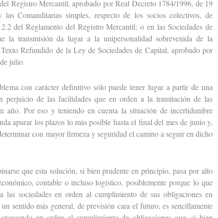
 del Registro Mercantil, aprobado por Real Decreto 1784/1996, de 19
y las Comanditarias simples, respecto de los socios colectivos, de
12.2 del Reglamento del Registro Mercantil; o en las Sociedades de
ue la transmisión da lugar a la unipersonalidad sobrevenida de la
 Texto Refundido de la Ley de Sociedades de Capital, aprobado por
de julio.
ma con carácter definitivo sólo puede tener lugar a partir de una
 perjuicio de las facilidades que en orden a la tramitación de las
e año. Por eso y teniendo en cuenta la situación de incertidumbre
nda apurar los plazos lo más posible hasta el final del mes de junio y,
 determinar con mayor firmeza y seguridad el camino a seguir en dicho
e que esta solución, si bien prudente en principio, pasa por alto
 económico, contable o incluso logístico, posiblemente porque lo que
a las sociedades en orden al cumplimiento de sus obligaciones en
 un sentido más general, de previsión cara el futuro, es sencillamente
n otorgando en orden al cumplimiento de obligaciones que, si bien