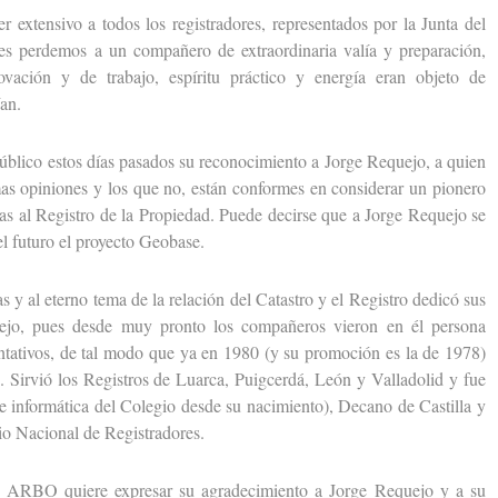
ensivo a todos los registradores, representados por la Junta del
es perdemos a un compañero de extraordinaria valía y preparación,
ovación y de trabajo, espíritu práctico y energía eran objeto de
an.
ico estos días pasados su reconocimiento a Jorge Requejo, a quien
as opiniones y los que no, están conformes en considerar un pionero
cas al Registro de la Propiedad. Puede decirse que a Jorge Requejo se
el futuro el proyecto Geobase.
 al eterno tema de la relación del Catastro y el Registro dedicó sus
uejo, pues desde muy pronto los compañeros vieron en él persona
ntativos, de tal modo que ya en 1980 (y su promoción es la de 1978)
. Sirvió los Registros de Luarca, Puigcerdá, León y Valladolid y fue
 informática del Colegio desde su nacimiento), Decano de Castilla y
io Nacional de Registradores.
ARBO quiere expresar su agradecimiento a Jorge Requejo y a su