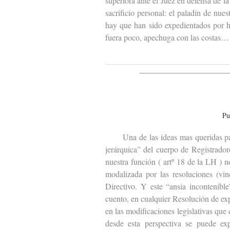
superiora ante el Juez en defensa de l
sacrificio personal: el paladín de nues
hay que han sido expedientados por ha
fuera poco, apechuga con las costas… 
Pu
Una de las ideas mas queridas para 
jerárquica” del cuerpo de Registrador
nuestra función ( artº 18 de la LH ) n
modalizada por las resoluciones (vin
Directivo. Y este “ansia incontenibl
cuento, en cualquier Resolución de ex
en las modificaciones legislativas que
desde esta perspectiva se puede ex