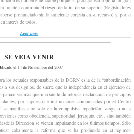
a función es doblemente loable porque su protagonista soporta un gran
tra función confronta el riesgo de la ira de su superior (Registradores
berse pronunciado sin la suficiente cortesía en su recurso) y, por si
en interés de todos.
Leer más
SE VEIA VENIR
blicado el 14 de Noviembre del 2007
los actuales responsables de la DGRN es la de la “subordinación
es a sus designios, de suerte que la independencia en el ejercicio de
o parece ser mas que una suerte de retórica declaración de principios
culantes, por supuesto) e instrucciones comunicadas por el Centro
e” se manifiesta no solo en la compulsiva repetición, venga o no a
presiones como obediencia, superioridad, jerarquía, etc…sino también
 desde la Dirección se vienen impulsando en los últimos tiempos. Sólo
plicar cabalmente la reforma que se ha producido en el régimen